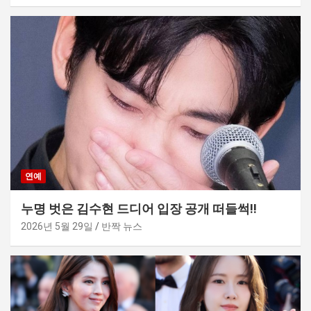
연예
누명 벗은 김수현 드디어 입장 공개 떠들썩!!
2026년 5월 29일
반짝 뉴스