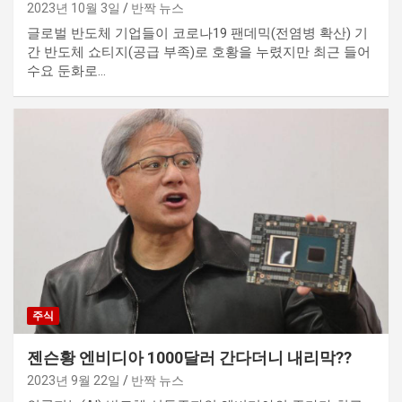
2023년 10월 3일
반짝 뉴스
글로벌 반도체 기업들이 코로나19 팬데믹(전염병 확산) 기
간 반도체 쇼티지(공급 부족)로 호황을 누렸지만 최근 들어
수요 둔화로…
주식
젠슨황 엔비디아 1000달러 간다더니 내리막??
2023년 9월 22일
반짝 뉴스