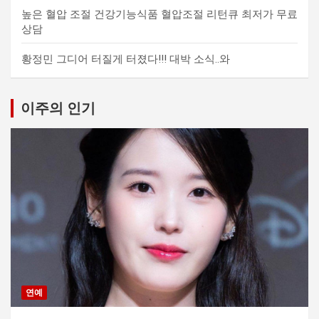
높은 혈압 조절 건강기능식품 혈압조절 리턴큐 최저가 무료
상담
황정민 그디어 터질게 터졌다!!! 대박 소식..와
이주의 인기
연예