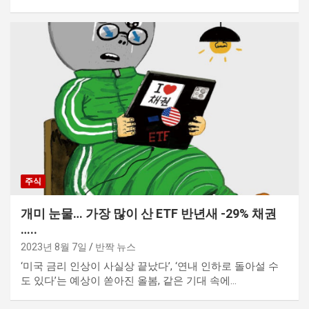
주식
개미 눈물… 가장 많이 산 ETF 반년새 -29% 채권
…..
2023년 8월 7일
반짝 뉴스
‘미국 금리 인상이 사실상 끝났다’, ‘연내 인하로 돌아설 수
도 있다’는 예상이 쏟아진 올봄, 같은 기대 속에…