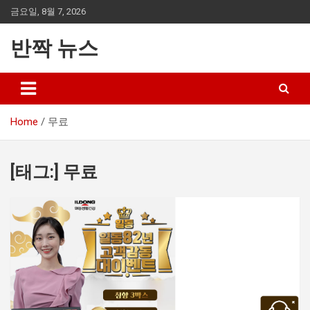
Skip
금요일, 8월 7, 2026
to
content
반짝 뉴스
Home
무료
[태그:]
무료