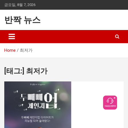
Skip
금요일, 8월 7, 2026
to
content
반짝 뉴스
Home
최저가
[태그:]
최저가