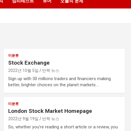
식
심리테스트
유머
오늘의 운세
미분류
Stock Exchange
2022년 10월 5일
반짝 뉴스
Sign up with 30 millions traders and financiers making
better, brighter choices on the planet markets.…
미분류
London Stock Market Homepage
2022년 9월 19일
반짝 뉴스
So, whether you’re reading a short article or a review, you