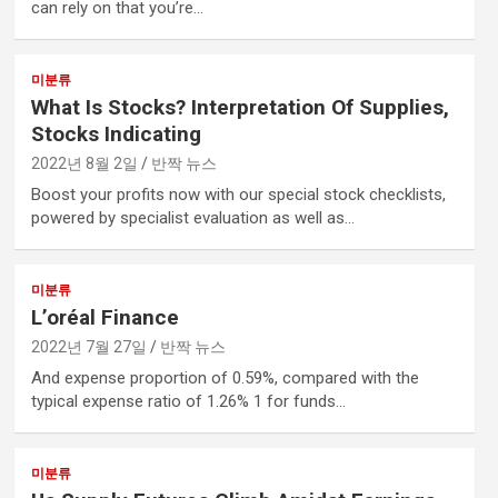
can rely on that you’re…
미분류
What Is Stocks? Interpretation Of Supplies,
Stocks Indicating
2022년 8월 2일
반짝 뉴스
Boost your profits now with our special stock checklists,
powered by specialist evaluation as well as…
미분류
L’oréal Finance
2022년 7월 27일
반짝 뉴스
And expense proportion of 0.59%, compared with the
typical expense ratio of 1.26% 1 for funds…
미분류