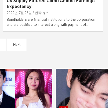
Us Supply Futures Climb Amidst Earnings
Expectancy
2022년 7월 26일
반짝 뉴스
Bondholders are financial institutions to the corporation
and are qualified to interest along with payment of…
Next