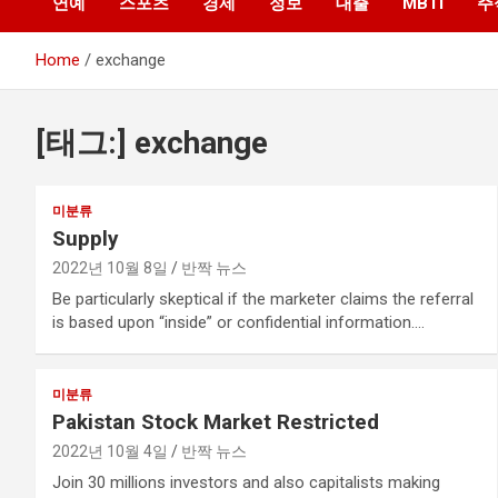
연예
스포츠
경제
정보
대출
MBTI
주
Home
exchange
[태그:]
exchange
미분류
Supply
2022년 10월 8일
반짝 뉴스
Be particularly skeptical if the marketer claims the referral
is based upon “inside” or confidential information.…
미분류
Pakistan Stock Market Restricted
2022년 10월 4일
반짝 뉴스
Join 30 millions investors and also capitalists making