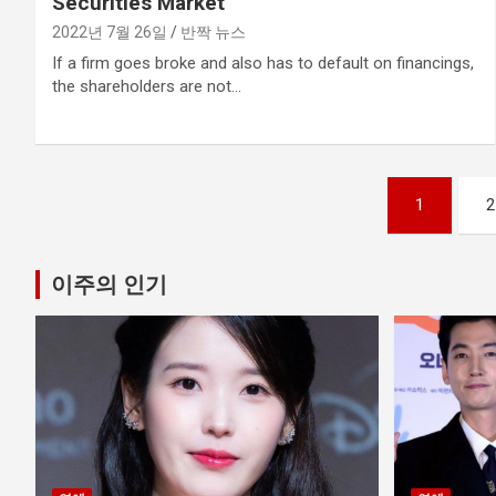
Securities Market
2022년 7월 26일
반짝 뉴스
If a firm goes broke and also has to default on financings,
the shareholders are not…
글
1
2
내
비
이주의 인기
게
이
션