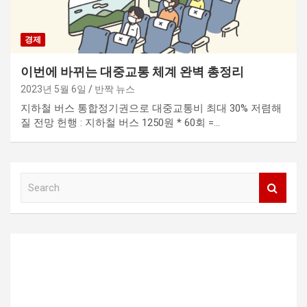
경제
이번에 바뀌는 대중교통 체계 완벽 총정리
2023년 5월 6일
반짝 뉴스
지하철 버스 통합정기권으로 대중교통비 최대 30% 저렴해
질 전망 헌행 : 지하철 버스 1250원 * 60회 =…
S
e
a
r
c
h