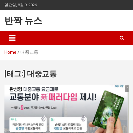
Skip
일요일, 8월 9, 2026
to
content
반짝 뉴스
Home
대중교통
[태그:]
대중교통