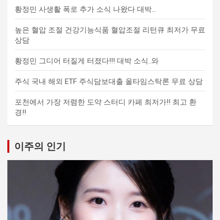
황정민 사생활 폭로 추가 소식 나왔다 대박…
높은 혈압 조절 건강기능식품 혈압조절 리턴큐 최저가 무료
상담
황정민 그디어 터질게 터졌다!!! 대박 소식..와
주식 국내 해외 ETF 주식담보대출 올타임스탁론 무료 상담
포천에서 가장 저렴한 도약 스터디 카페 최저가!! 최고 환
경!!
이주의 인기