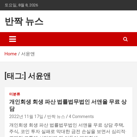
Skip
토요일, 8월 8, 2026
to
content
반짝 뉴스
Home
서윤앤
[태그:]
서윤앤
미분류
개인회생 회생 파산 법률법무법인 서앤율 무료 상
담
2022년 11월 17일
반짝 뉴스
4 Comments
개인회생 회생 파산 법률법무법인 서앤율 무료 상담 주택,
주식, 코인 투자 실패로 막대한 금전 손실을 보면서 심리적·