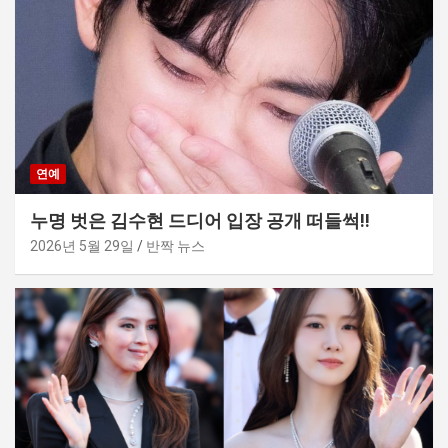
연예
누명 벗은 김수현 드디어 입장 공개 떠들썩!!
2026년 5월 29일
반짝 뉴스