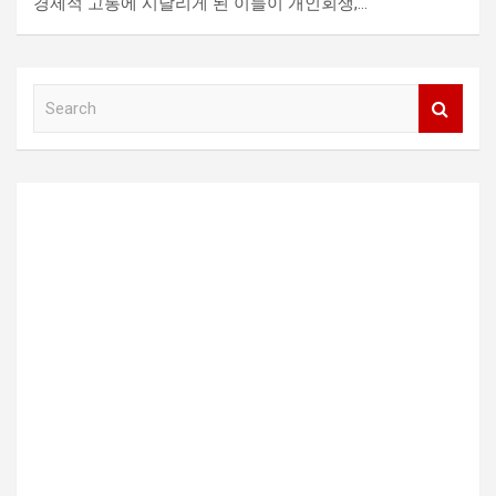
경제적 고통에 시달리게 된 이들이 개인회생,…
S
e
a
r
c
h