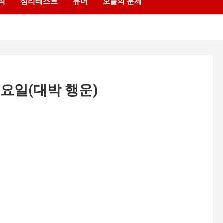
식
심리테스트
유머
오늘의 운세
금요일(대박 행운)