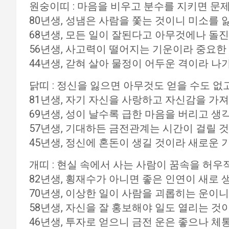
원숭이띠 : 마음을 비우고 분수를 지키면 문
80년생, 성냄은 사람을 쫓는 것이니 미소를 
68년생, 모든 일이 잘된다고 아무것에나 돌
56년생, 사고력이 떨어지는 기운이라 중요한
44년생, 갇혀 살아 물정이 어두운 격이라 나
닭띠 : 정신을 잃으면 아무것도 얻을 수도 없
81년생, 자기 자신을 사랑하고 자신감을 가져
69년생, 성이 날수록 급한 마음을 버리고 생
57년생, 기대하든 금전관계는 시간이 걸릴 
45년생, 정신에 혼돈이 생길 것이라 새로운 
개띠 : 현실 속에서 사는 사람이 꿈속을 허우
82년생, 횡재수가 아니면 좋은 인연이 새로 
70년생, 이상한 일이 사람을 괴롭히는 운이
58년생, 자신을 잘 홍보해야 일도 열리는 것
46년생, 투자로 얻으니 금전 운은 좋으나 체