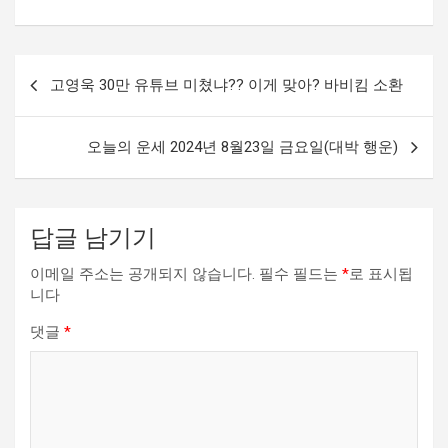
글
고영욱 30만 유튜브 미쳤냐?? 이게 맞아? 바비킴 소환
내
비
오늘의 운세 2024년 8월23일 금요일(대박 행운)
게
이
션
답글 남기기
이메일 주소는 공개되지 않습니다.
필수 필드는
*
로 표시됩
니다
댓글
*