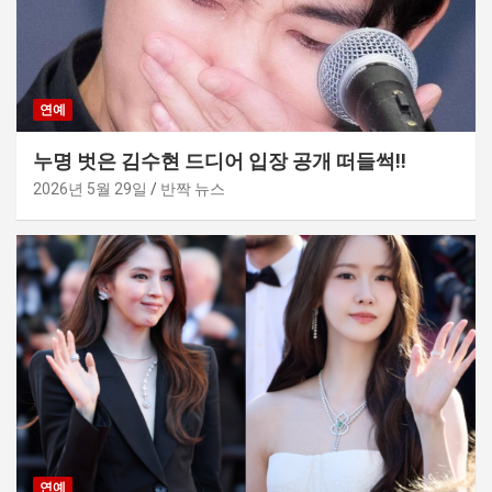
연예
누명 벗은 김수현 드디어 입장 공개 떠들썩!!
2026년 5월 29일
반짝 뉴스
연예