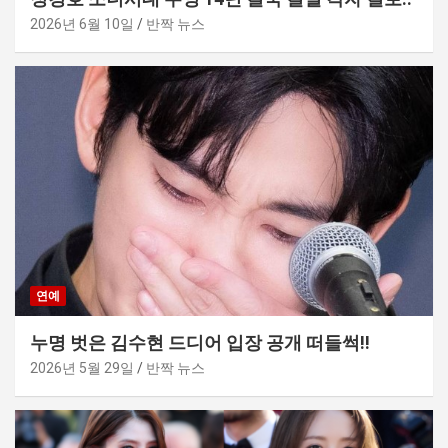
2026년 6월 10일
반짝 뉴스
연예
누명 벗은 김수현 드디어 입장 공개 떠들썩!!
2026년 5월 29일
반짝 뉴스