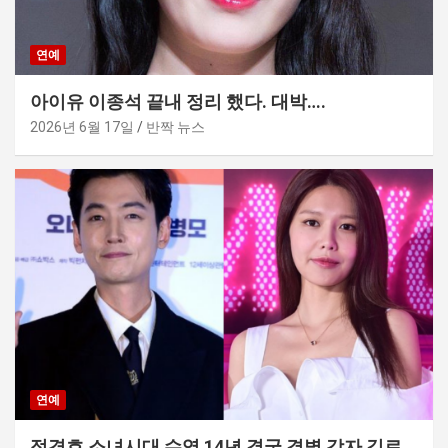
연예
아이유 이종석 끝내 정리 했다. 대박….
2026년 6월 17일
반짝 뉴스
연예
정경호 소녀시대 수영 14년 결국 결별 각자 길로..