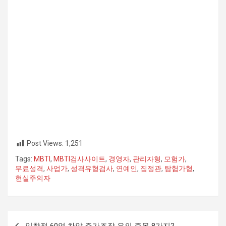
Post Views:
1,251
Tags:
MBTI
,
MBTI검사사이트
,
경영자
,
관리자형
,
모험가
,
무료성격
,
사업가
,
성격유형검사
,
연예인
,
집정관
,
탐험가형
,
현실주의자
글
임창정 60억 차압 주가조작 유의 종목 8가지?