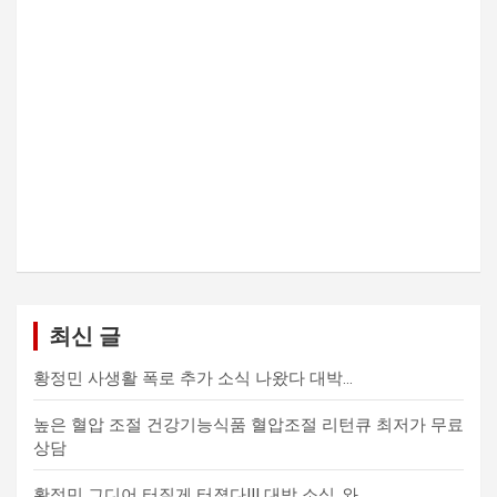
최신 글
황정민 사생활 폭로 추가 소식 나왔다 대박…
높은 혈압 조절 건강기능식품 혈압조절 리턴큐 최저가 무료
상담
황정민 그디어 터질게 터졌다!!! 대박 소식..와