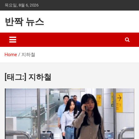
Skip
목요일, 8월 6, 2026
to
content
반짝 뉴스
Home
지하철
[태그:]
지하철