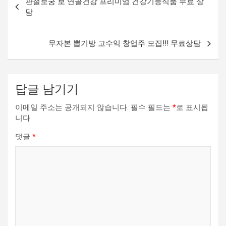
관절보궁 보 연골건강 프리미엄 건강기능식품 무료 상
내
담
비
게
무자본 뽑기방 고수익 창업주 모집!!! 무료상담
이
션
답글 남기기
이메일 주소는 공개되지 않습니다.
필수 필드는
*
로 표시됩
니다
댓글
*