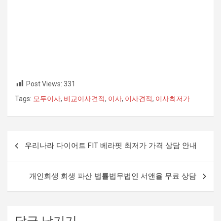
Post Views:
331
Tags:
모두이사
,
비교이사견적
,
이사
,
이사견적
,
이사최저가
글
우리나라 다이어트 FIT 베라핏 최저가 가격 상담 안내
내
비
개인회생 회생 파산 법률법무법인 서앤율 무료 상담
게
이
션