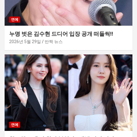
연예
누명 벗은 김수현 드디어 입장 공개 떠들썩!!
2026년 5월 29일
반짝 뉴스
연예