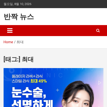
Skip
월요일, 8월 10, 2026
to
content
반짝 뉴스
Home
최대
[태그:]
최대