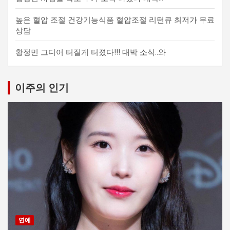
높은 혈압 조절 건강기능식품 혈압조절 리턴큐 최저가 무료
상담
황정민 그디어 터질게 터졌다!!! 대박 소식..와
이주의 인기
연예